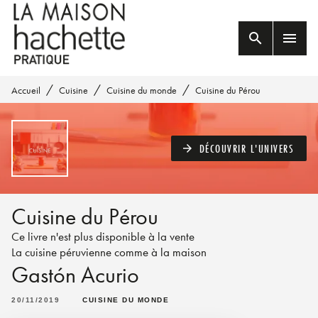
MENU
RECHERCHE
CONTENU
search
menu
PIED DE PAGE
/
/
/
Accueil
Cuisine
Cuisine du monde
Cuisine du Pérou
DÉCOUVRIR L'UNIVERS
arrow_forward
Cuisine du Pérou
Ce livre n'est plus disponible à la vente
La cuisine péruvienne comme à la maison
Gastón Acurio
20/11/2019
CUISINE DU MONDE