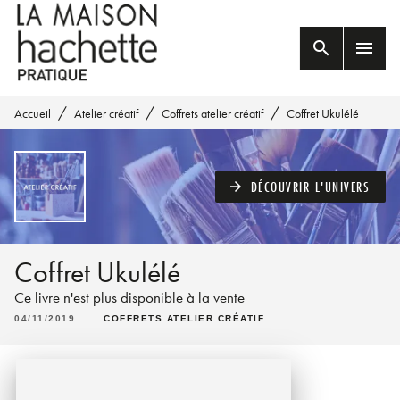
MENU
RECHERCHE
CONTENU
search
menu
PIED DE PAGE
/
/
/
Accueil
Atelier créatif
Coffrets atelier créatif
Coffret Ukulélé
DÉCOUVRIR L'UNIVERS
arrow_forward
Coffret Ukulélé
Ce livre n'est plus disponible à la vente
04/11/2019
COFFRETS ATELIER CRÉATIF