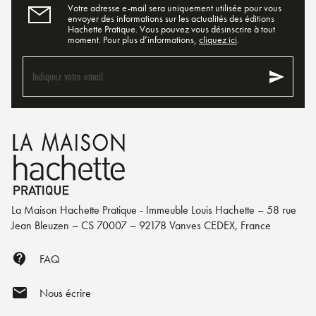
Votre adresse e-mail sera uniquement utilisée pour vous
envoyer des informations sur les actualités des éditions
Hachette Pratique. Vous pouvez vous désinscrire à tout
moment. Pour plus d’informations,
cliquez ici
.
send
Indiquez votre email
La Maison Hachette Pratique - Immeuble Louis Hachette – 58 rue
Jean Bleuzen – CS 70007 – 92178 Vanves CEDEX, France
contact_support
FAQ
mail
Nous écrire