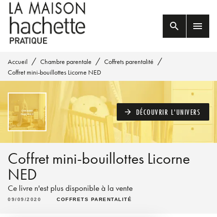
MENU
RECHERCHE
CONTENU
search
menu
PIED DE PAGE
/
/
/
Accueil
Chambre parentale
Coffrets parentalité
Coffret mini-bouillottes Licorne NED
DÉCOUVRIR L'UNIVERS
arrow_forward
Coffret mini-bouillottes Licorne
NED
Ce livre n'est plus disponible à la vente
09/09/2020
COFFRETS PARENTALITÉ