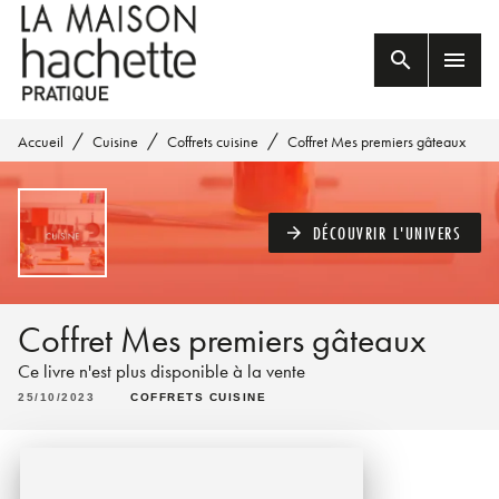
MENU
RECHERCHE
CONTENU
search
menu
PIED DE PAGE
/
/
/
Accueil
Cuisine
Coffrets cuisine
Coffret Mes premiers gâteaux
DÉCOUVRIR L'UNIVERS
arrow_forward
Coffret Mes premiers gâteaux
Ce livre n'est plus disponible à la vente
25/10/2023
COFFRETS CUISINE