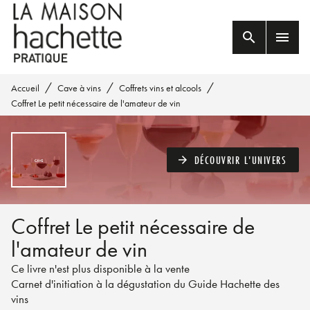
MENU
RECHERCHE
CONTENU
search
menu
PIED DE PAGE
/
/
/
Accueil
Cave à vins
Coffrets vins et alcools
Coffret Le petit nécessaire de l'amateur de vin
DÉCOUVRIR L'UNIVERS
arrow_forward
Coffret Le petit nécessaire de
l'amateur de vin
Ce livre n'est plus disponible à la vente
Carnet d'initiation à la dégustation du Guide Hachette des
vins