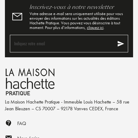
Inscrivez-vous à notre newsletter
Votre adresse e-mail sera uniquement utilisée pour vous
envoyer des informations sur les actualités des éditions
Hachette Pratique. Vous pouvez vous désinscrire à tout
moment. Pour plus d’informations,
cliquez ici
.
send
Indiquez votre email
La Maison Hachette Pratique - Immeuble Louis Hachette – 58 rue
Jean Bleuzen – CS 70007 – 92178 Vanves CEDEX, France
contact_support
FAQ