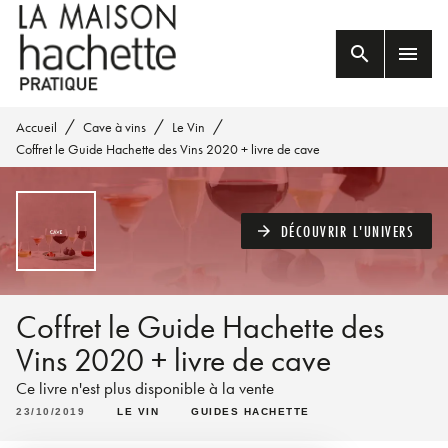
MENU
RECHERCHE
CONTENU
search
menu
PIED DE PAGE
/
/
/
Accueil
Cave à vins
Le Vin
Coffret le Guide Hachette des Vins 2020 + livre de cave
DÉCOUVRIR L'UNIVERS
arrow_forward
Coffret le Guide Hachette des
Vins 2020 + livre de cave
Ce livre n'est plus disponible à la vente
23/10/2019
LE VIN
GUIDES HACHETTE