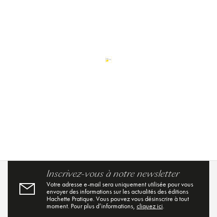
Inscrivez-vous à notre newsletter
Votre adresse e-mail sera uniquement utilisée pour vous
envoyer des informations sur les actualités des éditions
Hachette Pratique. Vous pouvez vous désinscrire à tout
moment. Pour plus d’informations,
cliquez ici
.