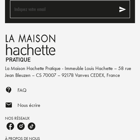
send
Indiquez votre email
La Maison Hachette Pratique - Immeuble Louis Hachette – 58 rue
Jean Bleuzen – CS 70007 – 92178 Vanves CEDEX, France
contact_support
FAQ
mail
Nous écrire
NOS RÉSEAUX
À PROPOS DE NOUS