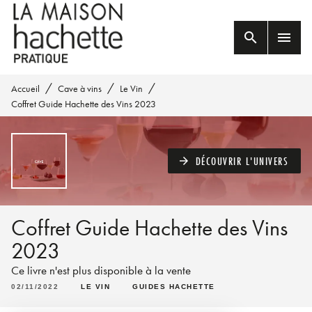
MENU
RECHERCHE
CONTENU
search
menu
PIED DE PAGE
/
/
/
Accueil
Cave à vins
Le Vin
Coffret Guide Hachette des Vins 2023
DÉCOUVRIR L'UNIVERS
arrow_forward
Coffret Guide Hachette des Vins
2023
Ce livre n'est plus disponible à la vente
02/11/2022
LE VIN
GUIDES HACHETTE