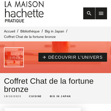
MENU
RECHERCHE
search
menu
CONTENU
PIED DE PAGE
/
/
/
Accueil
Bibliothèque
Big in Japan
Coffret Chat de la fortune bronze
DÉCOUVRIR L'UNIVERS
arrow_forward
Coffret Chat de la fortune
bronze
18/10/2023
CUISINE
BIG IN JAPAN