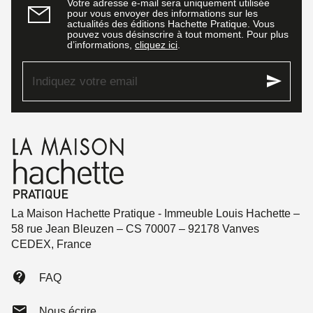
Votre adresse e-mail sera uniquement utilisée
pour vous envoyer des informations sur les
actualités des éditions Hachette Pratique. Vous
pouvez vous désinscrire à tout moment. Pour plus
d’informations,
cliquez ici
.
send
Indiquez votre email
La Maison Hachette Pratique - Immeuble Louis Hachette –
58 rue Jean Bleuzen – CS 70007 – 92178 Vanves
CEDEX, France
contact_support
FAQ
mail
Nous écrire