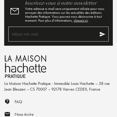
Inscrivez-vous à notre newsletter
Votre adresse e-mail sera uniquement utilisée pour vous
envoyer des informations sur les actualités des éditions
Hachette Pratique. Vous pouvez vous désinscrire à tout
moment. Pour plus d’informations,
cliquez ici
.
send
Indiquez votre email
La Maison Hachette Pratique - Immeuble Louis Hachette – 58 rue
Jean Bleuzen – CS 70007 – 92178 Vanves CEDEX, France
contact_support
FAQ
mail
Nous écrire