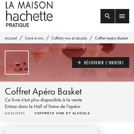
MENU
RECHERCHE
CONTENU
search
menu
PIED DE PAGE
/
/
/
Accueil
Cave à vins
Coffrets vins et alcools
Coffret Apéro Basket
DÉCOUVRIR L'UNIVERS
arrow_forward
Coffret Apéro Basket
Ce livre n'est plus disponible à la vente
Entrez dans le Hall of Fame de l'apéro
24/11/2021
COFFRETS VINS ET ALCOOLS