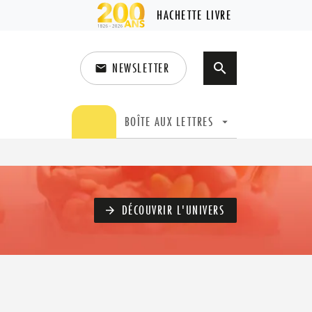
HACHETTE LIVRE
NEWSLETTER
search
email
search
BOÎTE AUX LETTRES
arrow_drop_down
DÉCOUVRIR L'UNIVERS
arrow_forward