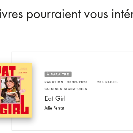
ivres pourraient vous inté
RUTION : 04/03/2026
8 PAGES
48 PAGES
À PARAÎTRE
ISINES SIGNATURES
PARUTION : 30/09/2026
208 PAGES
 Home Made
es petits cahiers Home Made
CUISINES SIGNATURES
80°C - Pains
Eat Girl
0°C
Julie Ferrat
c Fénot