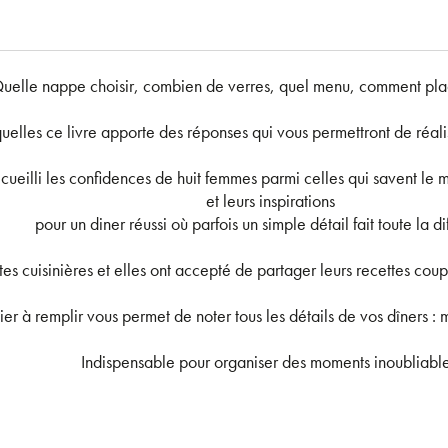
uelle nappe choisir, combien de verres, quel menu, comment place
elles ce livre apporte des réponses qui vous permettront de réalis
ecueilli les confidences de huit femmes parmi celles qui savent le mi
et leurs inspirations
pour un diner réussi où parfois un simple détail fait toute la d
tes cuisinières et elles ont accepté de partager leurs recettes co
hier à remplir vous permet de noter tous les détails de vos dîners : m
Indispensable pour organiser des moments inoubliable