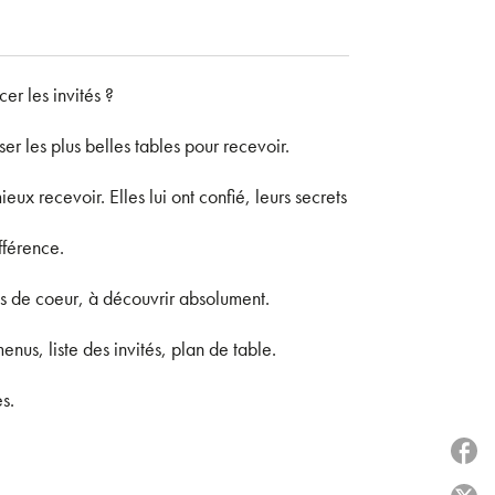
r les invités ?
er les plus belles tables pour recevoir.
eux recevoir. Elles lui ont confié, leurs secrets
ifférence.
ups de coeur, à découvrir absolument.
enus, liste des invités, plan de table.
s.
P