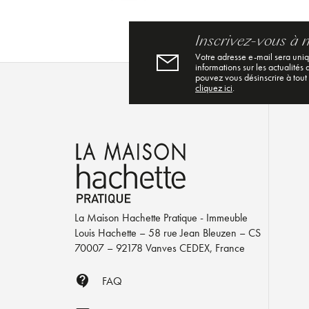
Inscrivez-vous à 
Votre adresse e-mail sera uni
informations sur les actualités
pouvez vous désinscrire à tout
cliquez ici
.
La Maison Hachette Pratique - Immeuble
Louis Hachette – 58 rue Jean Bleuzen – CS
70007 – 92178 Vanves CEDEX, France
contact_support
FAQ