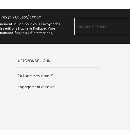
notre newsletter
quement utilisée pour vous envoyer des
Indiquez votre email
 des éditions Hachette Pratique. Vous
 moment. Pour plus d’informations,
À PROPOS DE NOUS
Qui sommes-nous ?
Engagement durable