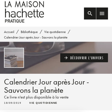
MENU
RECHERCHE
CONTENU
search
menu
PIED DE PAGE
/
/
/
Accueil
Bibliothèque
Vie quotidienne
Calendrier Jour après Jour - Sauvons la planète
DÉCOUVRIR L'UNIVERS
arrow_forward
Calendrier Jour après Jour -
Sauvons la planète
Ce livre n'est plus disponible à la vente
18/09/2019
VIE QUOTIDIENNE