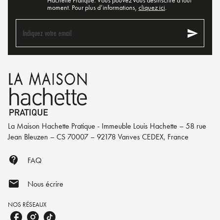
Hachette Pratique. Vous pouvez vous désinscrire à tout
moment. Pour plus d’informations,
cliquez ici
.
send
Indiquez votre email
La Maison Hachette Pratique - Immeuble Louis Hachette – 58 rue
Jean Bleuzen – CS 70007 – 92178 Vanves CEDEX, France
contact_support
FAQ
mail
Nous écrire
NOS RÉSEAUX