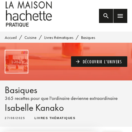
MENU
RECHERCHE
CONTENU
search
menu
PIED DE PAGE
/
/
/
Accueil
Cuisine
Livres thématiques
Basiques
DÉCOUVRIR L'UNIVERS
arrow_forward
Basiques
365 recettes pour que l'ordinaire devienne extraordinaire
Isabelle Kanako
27/08/2025
LIVRES THÉMATIQUES