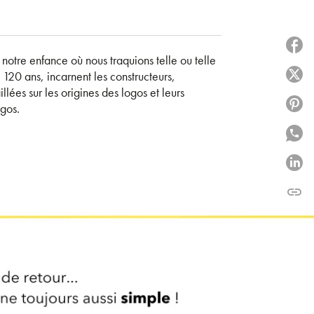
P
otre enfance où nous traquions telle ou telle
20 ans, incarnent les constructeurs,
P
lées sur les origines des logos et leurs
P
ogos.
P
P
link
C