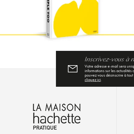
Inscrivez-vous à 
Votre adresse e-mail sera uni
informations sur les actualités
pouvez vous désinscrire à tout
cliquez ici
.