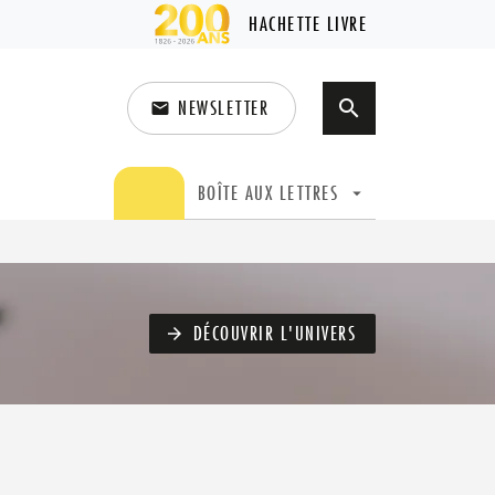
HACHETTE LIVRE
NEWSLETTER
search
email
search
BOÎTE AUX LETTRES
arrow_drop_down
DÉCOUVRIR L'UNIVERS
arrow_forward