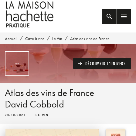
MENU
RECHERCHE
CONTENU
search
menu
PIED DE PAGE
/
/
/
Accueil
Cave à vins
Le Vin
Atlas des vins de France
DÉCOUVRIR L'UNIVERS
arrow_forward
Atlas des vins de France
David Cobbold
20/10/2021
LE VIN