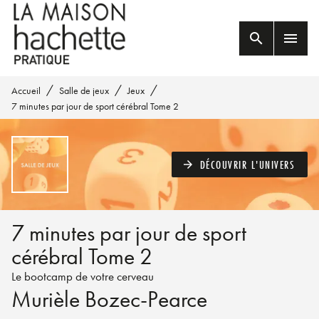
MENU
RECHERCHE
CONTENU
search
menu
PIED DE PAGE
/
/
/
Accueil
Salle de jeux
Jeux
7 minutes par jour de sport cérébral Tome 2
DÉCOUVRIR L'UNIVERS
arrow_forward
7 minutes par jour de sport
cérébral Tome 2
Le bootcamp de votre cerveau
Murièle Bozec-Pearce