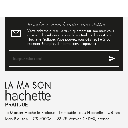
Inscrivez-vous à notre newsletter
Votre adresse e-mail sera uniquement utilisée pour vous
envoyer des informations sur les actualités des éditions
Hachette Pratique. Vous pouvez vous désinscrire à tout
moment. Pour plus d’informations,
cliquez ici
.
send
Indiquez votre email
La Maison Hachette Pratique - Immeuble Louis Hachette – 58 rue
Jean Bleuzen – CS 70007 – 92178 Vanves CEDEX, France