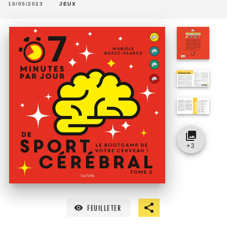
10/05/2023
JEUX
collections
+
3
FEUILLETER
visibility