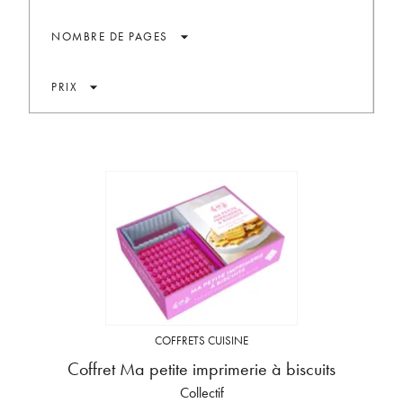
arrow_drop_down
NOMBRE DE PAGES
arrow_drop_down
PRIX
COFFRETS CUISINE
Coffret Ma petite imprimerie à biscuits
Collectif