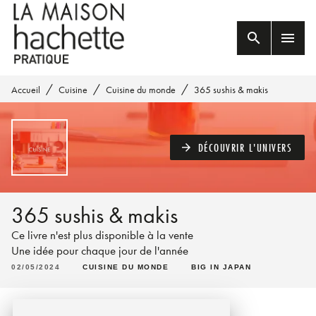
MENU
RECHERCHE
CONTENU
search
menu
PIED DE PAGE
/
/
/
Accueil
Cuisine
Cuisine du monde
365 sushis & makis
DÉCOUVRIR L'UNIVERS
arrow_forward
365 sushis & makis
Ce livre n'est plus disponible à la vente
Une idée pour chaque jour de l'année
02/05/2024
CUISINE DU MONDE
BIG IN JAPAN