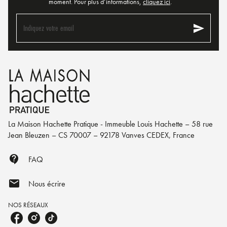
moment. Pour plus d’informations,
cliquez ici
.
send
Indiquez votre email
La Maison Hachette Pratique - Immeuble Louis Hachette – 58 rue
Jean Bleuzen – CS 70007 – 92178 Vanves CEDEX, France
contact_support
FAQ
mail
Nous écrire
NOS RÉSEAUX