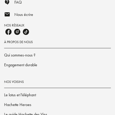
contact_support
FAQ
mail
Nous écrire
NOS RÉSEAUX
À PROPOS DE NOUS
Qui sommes-nous ?
Engagement durable
NOS VOISINS
Le lotus et l'éléphant
Hachette Heroes
Le guide Hachette des Vins