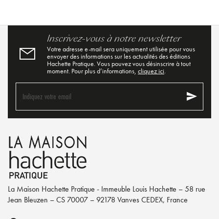
Inscrivez-vous à notre newsletter
Votre adresse e-mail sera uniquement utilisée pour vous
envoyer des informations sur les actualités des éditions
Hachette Pratique. Vous pouvez vous désinscrire à tout
moment. Pour plus d’informations,
cliquez ici
.
send
Indiquez votre email
La Maison Hachette Pratique - Immeuble Louis Hachette – 58 rue
Jean Bleuzen – CS 70007 – 92178 Vanves CEDEX, France