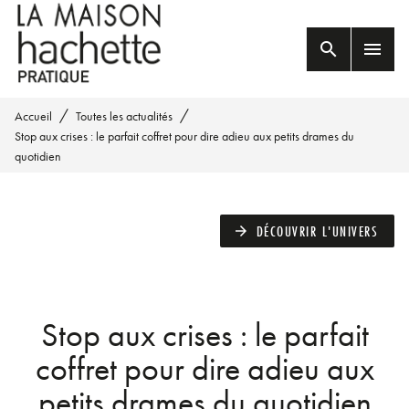
MENU
RECHERCHE
CONTENU
search
menu
PIED DE PAGE
/
/
Accueil
Toutes les actualités
Stop aux crises : le parfait coffret pour dire adieu aux petits drames du
quotidien
DÉCOUVRIR L'UNIVERS
arrow_forward
Stop aux crises : le parfait
coffret pour dire adieu aux
petits drames du quotidien