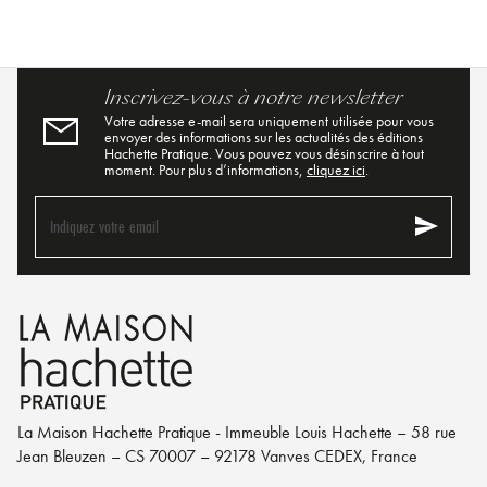
Inscrivez-vous à notre newsletter
Votre adresse e-mail sera uniquement utilisée pour vous
envoyer des informations sur les actualités des éditions
Hachette Pratique. Vous pouvez vous désinscrire à tout
moment. Pour plus d’informations,
cliquez ici
.
send
Indiquez votre email
La Maison Hachette Pratique - Immeuble Louis Hachette – 58 rue
Jean Bleuzen – CS 70007 – 92178 Vanves CEDEX, France