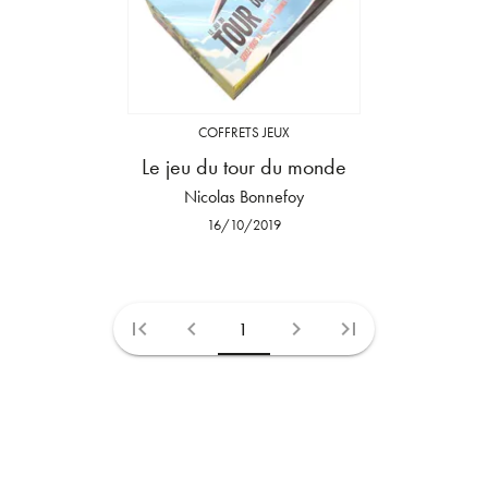
COFFRETS JEUX
Le jeu du tour du monde
Nicolas Bonnefoy
16/10/2019
first_page
chevron_left
chevron_right
last_page
1