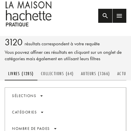
MENU
RECHERCHE
CONTENU
search
menu
PIED DE PAGE
3120
résultats correspondent à votre requête
Vous pouvez affiner ces résultats en cliquant sur un onglet de
catégories mais également en utilisant leurs filtres
LIVRES (1285)
COLLECTIONS (64)
AUTEURS (1366)
ACTUS 
arrow_drop_down
SÉLECTIONS
arrow_drop_down
CATÉGORIES
arrow_drop_down
NOMBRE DE PAGES