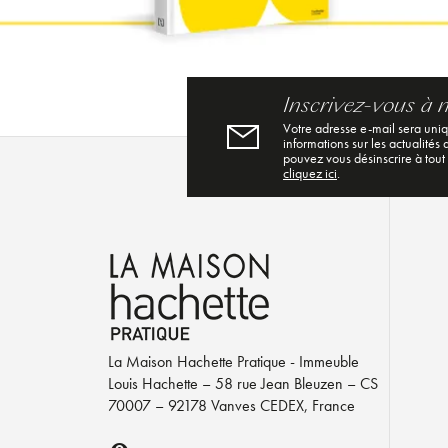
Inscrivez-vous à 
Votre adresse e-mail sera uni
informations sur les actualités
pouvez vous désinscrire à tout
cliquez ici
.
La Maison Hachette Pratique - Immeuble
Louis Hachette – 58 rue Jean Bleuzen – CS
70007 – 92178 Vanves CEDEX, France