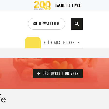
HACHETTE LIVRE
NEWSLETTER
search
email
search
BOÎTE AUX LETTRES
arrow_drop_down
DÉCOUVRIR L'UNIVERS
arrow_forward
fe