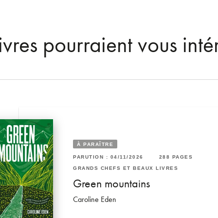
ivres pourraient vous inté
À PARAÎTRE
RUTION : 03/12/2025
308 PAGES
40 PAGES
PARUTION : 04/11/2026
288 PAGES
ANDS CHEFS ET BEAUX LIVRES
VRES
GRANDS CHEFS ET BEAUX LIVRES
e Grand Livre du Grand
Green mountains
staurant
Caroline Eden
n-François Piège