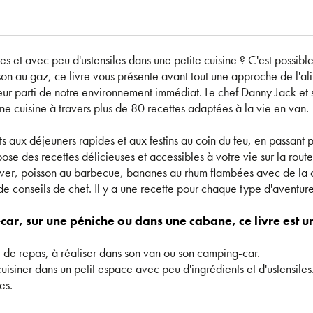
es et avec peu d'ustensiles dans une petite cuisine ? C'est possibl
son au gaz, ce livre vous présente avant tout une approche de l'a
illeur parti de notre environnement immédiat. Le chef Danny Jack e
ne cuisine à travers plus de 80 recettes adaptées à la vie en van.
s aux déjeuners rapides et aux festins au coin du feu, en passant pa
 des recettes délicieuses et accessibles à votre vie sur la route.
iver, poisson au barbecue, bananes au rhum flambées avec de la
 de conseils de chef. Il y a une recette pour chaque type d'aventur
car, sur une péniche ou dans une cabane, ce livre est un
 de repas, à réaliser dans son van ou son camping-car.
isiner dans un petit espace avec peu d'ingrédients et d'ustensiles
es.