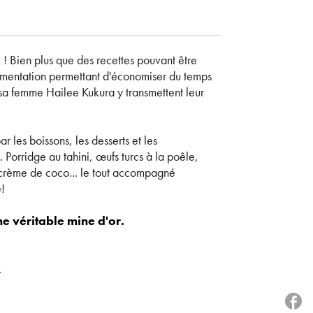
e ! Bien plus que des recettes pouvant être
limentation permettant d'économiser du temps
t sa femme Hailee Kukura y transmettent leur
r les boissons, les desserts et les
 Porridge au tahini, œufs turcs à la poêle,
 crème de coco... le tout accompagné
e!
e véritable mine d'or.
.
P