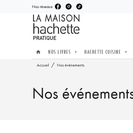
Nos réseaux
MENU
RECHERCHE
CONTENU
NOS LIVRES
HACHETTE CUISINE
home
arrow_drop_down
arrow_drop_down
/
Accueil
Nos événements
Nos événement