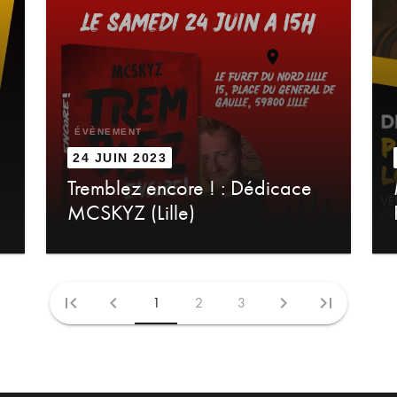
ÉVÈNEMENT
24 JUIN 2023
Tremblez encore ! : Dédicace
MCSKYZ (Lille)
first_page
chevron_left
chevron_right
last_page
1
2
3