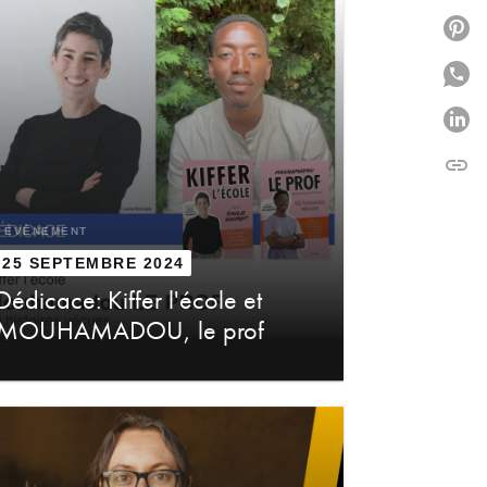
P
P
P
link
C
ÉVÈNEMENT
25 SEPTEMBRE 2024
Dédicace: Kiffer l'école et
MOUHAMADOU, le prof