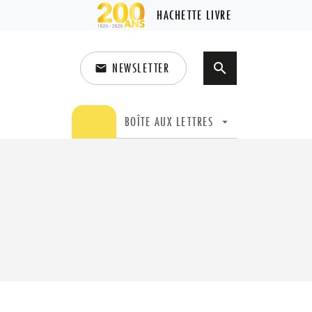
HACHETTE LIVRE
NEWSLETTER
search
email
search
BOÎTE AUX LETTRES
arrow_drop_down