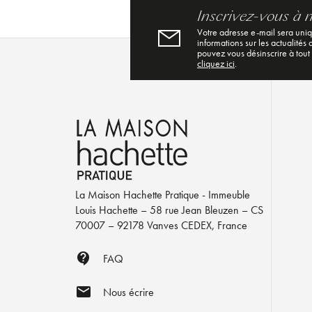
Inscrivez-vous à 
Votre adresse e-mail sera uni
informations sur les actualités
pouvez vous désinscrire à tout
cliquez ici
.
La Maison Hachette Pratique - Immeuble
Louis Hachette – 58 rue Jean Bleuzen – CS
70007 – 92178 Vanves CEDEX, France
contact_support
FAQ
mail
Nous écrire