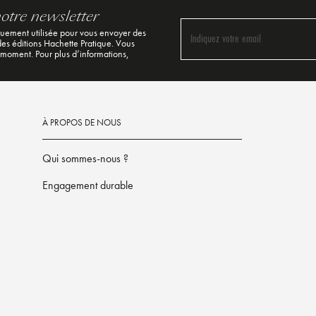
notre newsletter
quement utilisée pour vous envoyer des
Indiquez votre email
 des éditions Hachette Pratique. Vous
 moment. Pour plus d’informations,
À PROPOS DE NOUS
Qui sommes-nous ?
Engagement durable