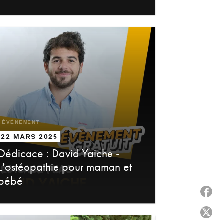
ÉVÈNEMENT
22 MARS 2025
Dédicace : David Yaiche -
L'ostéopathie pour maman et
bébé
P
P