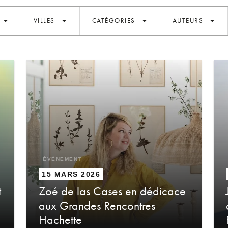
arrow_drop_down
arrow_drop_down
arrow_drop_down
arrow_drop_down
VILLES
CATÉGORIES
AUTEURS
ÉVÈNEMENT
15 MARS 2026
t
Zoé de las Cases en dédicace
aux Grandes Rencontres
Hachette